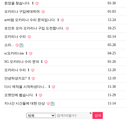
쥔장을 찾습니다.
1
01-30
오카리나 구입에대하여
01-03
ac바람 오카리나 수리 문의입니다.
1
12-24
포인트 모아 오카리나 구입 도전합니다.
10-25
오카리나 수리
02-14
소리...
05-28
sc오카리나as
1
04-25
SG 오카리나 수리 문의
1
01-26
오카리나 수리
1
12-20
안녕하셨지요?
1
12-19
다시 제작을 시작하셨다니...
1
11-30
오랫만에 뵙습니다.
1
11-29
지나간 시간들에 대한 단상
11-14