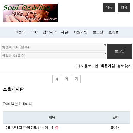
메뉴
검색
1:1문의
FAQ
접속자 3
새글
회원가입
로그인
쇼핑몰
회
원
로
그
자동로그인
회원가입
정보찾기
인
소울게시판
Total 14건
1 페이지
제목
날짜
수리보낸지 한달여되었는데..
1
03-13