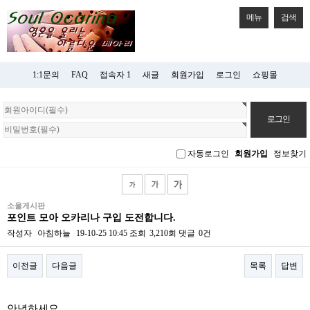
메뉴
검색
1:1문의
FAQ
접속자 1
새글
회원가입
로그인
쇼핑몰
회
원
로
그
자동로그인
회원가입
정보찾기
인
소울게시판
포인트 모아 오카리나 구입 도전합니다.
작성자
아침하늘
19-10-25 10:45
조회
3,210회
댓글
0건
이전글
다음글
목록
답변
본문
안녕하세요.