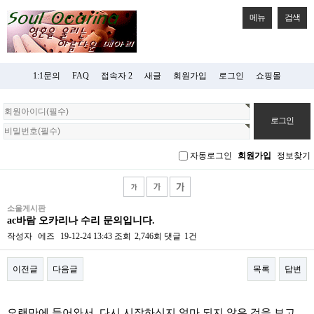
메뉴
검색
1:1문의
FAQ
접속자 2
새글
회원가입
로그인
쇼핑몰
회
원
로
그
자동로그인
회원가입
정보찾기
인
소울게시판
ac바람 오카리나 수리 문의입니다.
작성자
에즈
19-12-24 13:43
조회
2,746회
댓글
1건
이전글
다음글
목록
답변
본문
오랜만에 들어와서, 다시 시작하신지 얼마 되지 않은 것을 보고