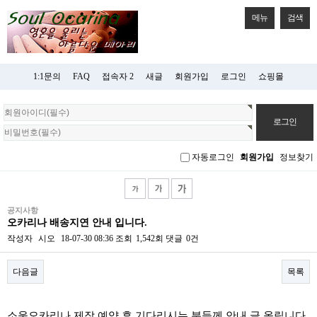
메뉴
검색
1:1문의
FAQ
접속자 2
새글
회원가입
로그인
쇼핑몰
회
원
로
그
자동로그인
회원가입
정보찾기
인
공지사항
오카리나 배송지연 안내 입니다.
작성자
시오
18-07-30 08:36
조회
1,542회
댓글
0건
다음글
목록
본문
소울오카리나 제작 예약 후 기다리시는 분들께 안내 글 올립니다.